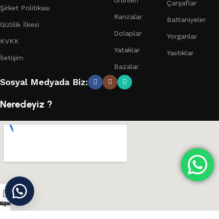
Çarşaflar
Şirket Politikası
Ranzalar
Battaniyeler
Gizlilik İlkesi
Dolaplar
Yorganlar
KVKK
Yataklar
Yastıklar
İletişim
Bazalar
Sosyal Medyada Biz:
Neredeyiz ?
ağaza
nstagram
Konum
Teklif Al