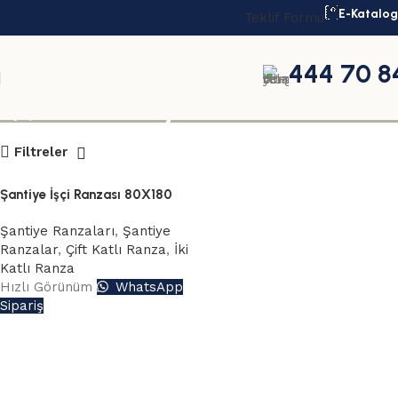
E-Katalog
Teklif Formu
444 70 8
işçi ranza fiyatları
Filtreler
Şantiye İşçi Ranzası 80X180
Şantiye Ranzaları
,
Şantiye
Ranzalar
,
Çift Katlı Ranza
,
İki
Katlı Ranza
Hızlı Görünüm
WhatsApp
Sipariş
Read More