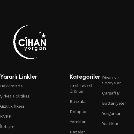
Yararlı Linkler
Kategoriler
Divan ve
Somyalar
Hakkımızda
Otel Tekstil
Ürünleri
Çarşaflar
Şirket Politikası
Ranzalar
Battaniyeler
Gizlilik İlkesi
Dolaplar
Yorganlar
KVKK
Yataklar
Yastıklar
İletişim
Bazalar