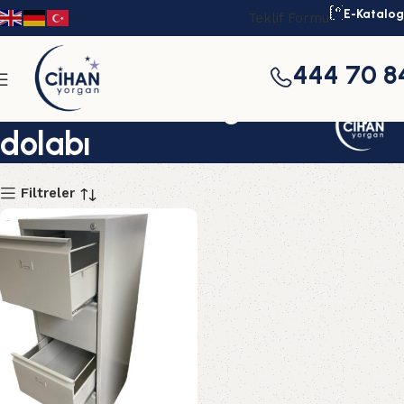
E-Katalog
Teklif Formu
444 70 8
imalattan dört gözlü dosya
dolabı
Filtreler