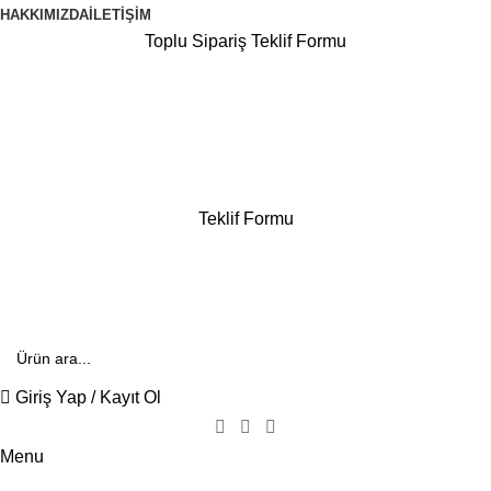
HAKKIMIZDA
İLETIŞIM
Toplu Sipariş Teklif Formu
444 70 84
E- Katalog
Teklif Formu
E-Katalog
Giriş Yap / Kayıt Ol
Menu