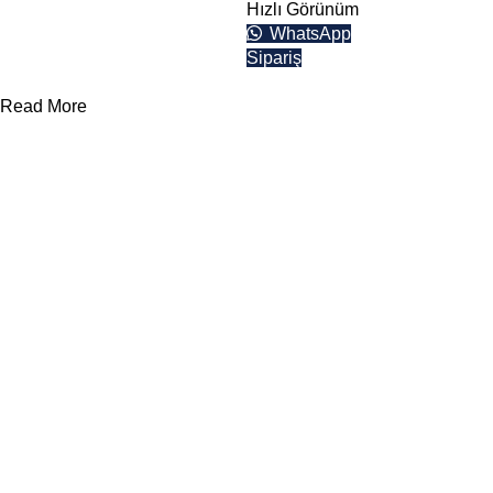
Aşağıdaki buton
Hızlı Görünüm
üzerinden teklif
WhatsApp
alabilirsiniz.
Sipariş
Teklif Formu
Read More