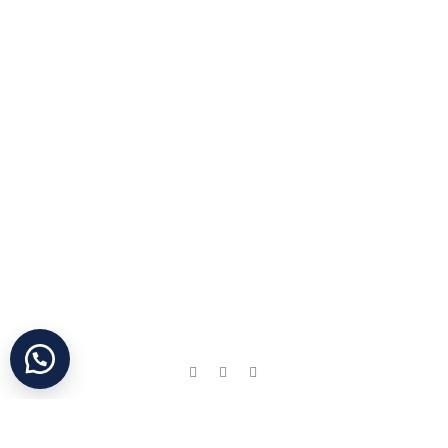
Yararlı Linkler
Kategoriler
Divan ve
Somyalar
Hakkımızda
Otel Tekstil
Ürünleri
Çarşaflar
Şirket Politikası
Ranzalar
Battaniyeler
Gizlilik İlkesi
Dolaplar
Yorganlar
KVKK
Yataklar
Yastıklar
İletişim
Bazalar
Sosyal Medyada Biz:
Neredeyiz ?