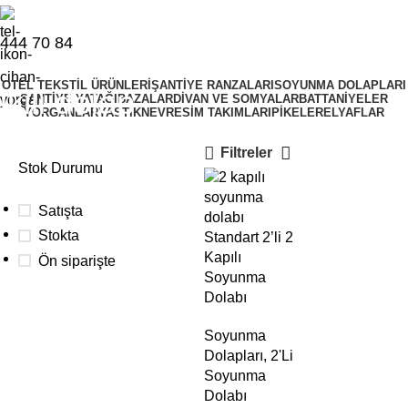
444 70 84
OTEL TEKSTIL ÜRÜNLERI
ŞANTIYE RANZALARI
SOYUNMA DOLAPLARI
ikili dolap
ŞANTIYE YATAĞI
BAZALAR
DIVAN VE SOMYALAR
BATTANIYELER
YORGANLAR
YASTIK
NEVRESIM TAKIMLARI
PIKELER
ELYAFLAR
Filtreler
Stok Durumu
Satışta
Stokta
Standart 2’li 2
Kapılı
Ön siparişte
Soyunma
Dolabı
Toplu
Soyunma
Dolapları
,
2'Li
siparişleriniz
Soyunma
için
Dolabı