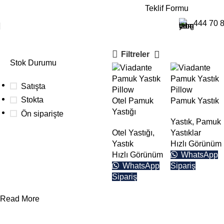
E-Katalog
Teklif Formu
ergonomik pamuk yastık
444 70 
Filtreler
Stok Durumu
Satışta
Stokta
Otel Pamuk
Pamuk Yastık
Yastığı
Ön siparişte
Yastık
,
Pamuk
Otel Yastığı
,
Yastıklar
Yastık
Hızlı Görünüm
Toplu
Hızlı Görünüm
WhatsApp
WhatsApp
Sipariş
siparişleriniz
Sipariş
için
Aşağıdaki buton
Read More
üzerinden teklif
alabilirsiniz.