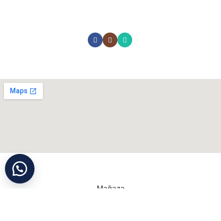
Yataklar
Yastıklar
İletişim
Bazalar
Sosyal Medyada Biz:
Neredeyiz ?
Cihan Yorgan
©
Tüm Hakları Saklıdır
Mağaza
Konum