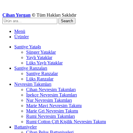
Cihan Yorgan
©
Tüm Hakları Saklıdır
Search
Menü
Ürünler
Şantiye Yatağı
Sünger Yataklar
Yaylı Yataklar
Lüks Yaylı Yataklar
Şantiye Ranzaları
Şantiye Ranzalar
Lüks Ranzalar
Nevresim Takımları
Cihan Nevresim Takımları
İpekçe Nevresim Takımları
Nur Nevresim Takımları
Marie Mavi Nevresim Takımı
Marie Gri Nevresim Takımı
Rumi Nevresim Takımları
Rumi Cotton Çift Kişilik Nevresim Takımı
Battaniyeler
Cihan Peluş Battaniyeleri