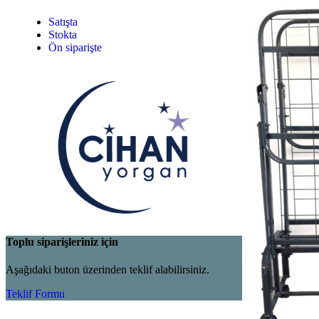
Satışta
Stokta
Ön siparişte
Toplu siparişleriniz için
Aşağıdaki buton üzerinden teklif alabilirsiniz.
Teklif Formu