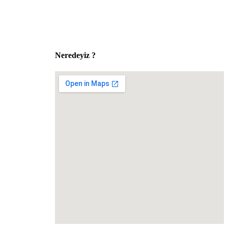
Sosyal Medyada Biz:
Neredeyiz ?