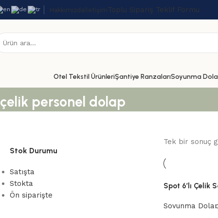
Toplu Sipariş Teklif Formu
Hakkımızda
İletişim
Otel Tekstil Ürünleri
Şantiye Ranzaları
Soyunma Dolap
çelik personel dolap
Tek bir sonuç g
Stok Durumu
Satışta
Stokta
Spot 6’lı Çelik
Ön siparişte
Soyunma Dolap
6'lı Soyunma D