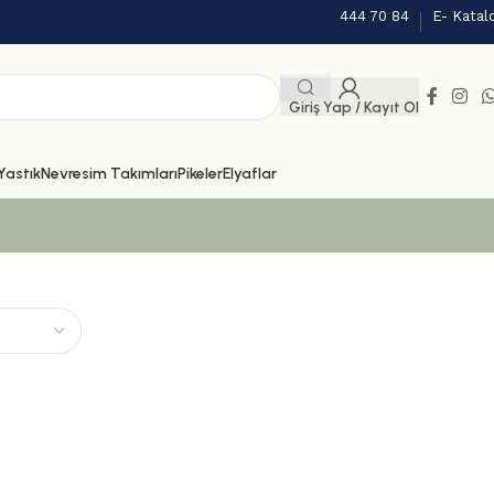
444 70 84
E- Katal
Giriş Yap / Kayıt Ol
Yastık
Nevresim Takımları
Pikeler
Elyaflar