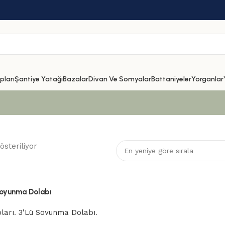
ları
Şantiye Yatağı
Bazalar
Divan Ve Somyalar
Battaniyeler
Yorganlar
österiliyor
 Soyunma Dolabı
ları
,
3'Lü Soyunma Dolabı
,
olabı