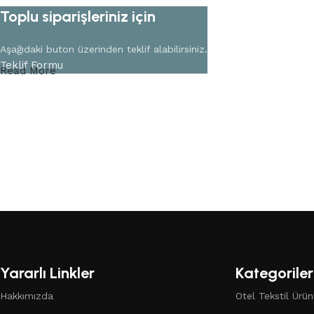
Hızlı Görünüm
Toplu siparişleriniz için
Aşağıdaki buton üzerinden teklif alabilirsiniz.
Teklif Formu
Read More
Yararlı Linkler
Kategoriler
Hakkımızda
Otel Tekstil Ürünl