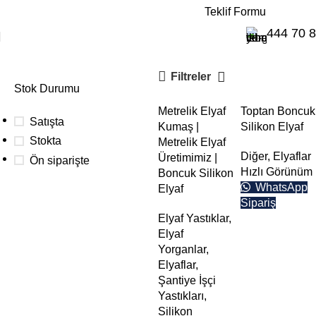
E-Katalog
Teklif Formu
Boncuk Silikon Elyaf
444 70 
Filtreler
Stok Durumu
Metrelik Elyaf
Toptan Boncuk
Satışta
Kumaş |
Silikon Elyaf
Stokta
Metrelik Elyaf
Diğer
,
Elyaflar
Üretimimiz |
Ön siparişte
Hızlı Görünüm
Boncuk Silikon
WhatsApp
Elyaf
Sipariş
Toplu
Elyaf Yastıklar
,
Elyaf
siparişleriniz
Yorganlar
,
için
Elyaflar
,
Aşağıdaki buton
Şantiye İşçi
üzerinden teklif
Yastıkları
,
alabilirsiniz.
Silikon