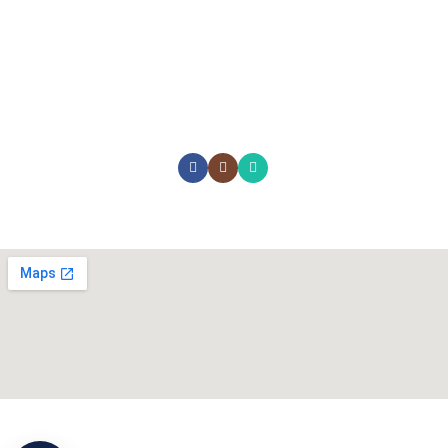
Şirket Politikası
Battaniyeler
Ranzalar
Gizlilik İlkesi
Yorganlar
Dolaplar
KVKK
Yastıklar
Yataklar
İletişim
Bazalar
Sosyal Medyada Biz:
Neredeyiz ?
Cihan Yorgan
©
Tüm Hakları Saklıdır