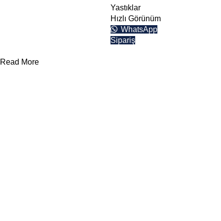
Yastıklar
Teklif Formu
Hızlı Görünüm
WhatsApp
Sipariş
Read More
Yararlı Linkler
Kategoriler
Divan ve
Somyalar
Hakkımızda
Otel Tekstil
Çarşaflar
Ürünleri