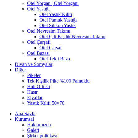
Otel Yorgan | Otel Yorganı
Otel Yastığı
Otel Yastık Kılıfı
Otel Pamuk Yastığı
Otel Silikon Yastık
Otel Nevresim Takımı
Otel Çift Kişilik Nevresim Takımı
Otel Çarşafı
Otel Çarşaf
Otel Bazası
Otel Tekli Baza
Divan ve Somyalar
Diğer
Pikeler
Tek Kişilik Pike %100 Pamuklu
Halı Örtüsü
Hasır
Elyaflar
Yastık Kılıfı 50×70
Ana Sayfa
Kurumsal
Hakkımızda
Galeri
Şirket politikası