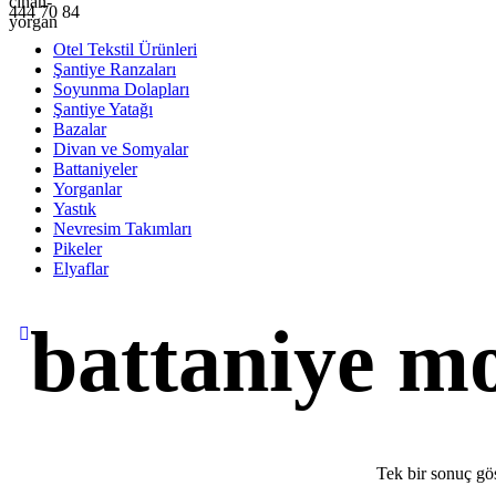
444 70 84
Otel Tekstil Ürünleri
Şantiye Ranzaları
Soyunma Dolapları
Şantiye Yatağı
Bazalar
Divan ve Somyalar
Battaniyeler
Yorganlar
Yastık
Nevresim Takımları
Pikeler
Elyaflar
battaniye mo
Tek bir sonuç gös