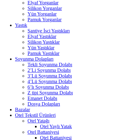
Elyaf Yorganlar
Silikon Yorganlar
Yün Yorganlar
Pamuk Yorganlar
Yastık
Şantiye İşçi Yastıkları
Elyaf Yastıklar
Silikon Yastıklar
Yün Yastıklar
Pamuk Yastıklar
Soyunma Dolapları
Tekli Soyunma Dolabı
2’Li Soyunma Dolabı
3’Lü Soyunma Dolabı
4’Lü Soyunma Dolabı
6’lı Soyunma Dolabı
Z tipi Soyunma Dolabı
Emanet Dolabı
Dosya Dolapları
Bazalar
Otel Tekstil Ürünleri
Otel Yatağı
Otel Yaylı Yatak
Otel Battaniyesi
Otel Battaniyesi