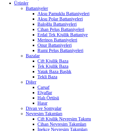
Ürünler
Battaniyeler
Aksu Pamuklu Battaniyeleri
Aksu Polar Battaniyeleri
Baloğlu Battaniyeleri
Cihan Peluş Battaniyeleri
Erdal Tek Kişilik Battaniye
Merinos Battaniyeleri
Onur Battaniyeleri
Rumi Peluş Battaniyeleri
Bazalar
Çift Kişilik Baza
Tek Kişilik Baza
Yatak Baza Başlık
Tekli Baza
Diğer
Çarşaf
Elyaflar
Halı Örtüsü
Hasır
Divan ve Somyalar
Nevresim Takımları
Çift Kişilik Nevresim Takımı
Cihan Nevresim Takımları
İpekçe Nevresim Takımları