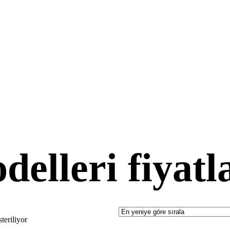
delleri fiyatl
teriliyor