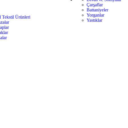
Çarşaflar
Battaniyeler
Yorganlar
l Tekstil Ürünleri
Yastıklar
zalar
aplar
aklar
alar