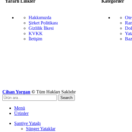
Yararlı Linkler
Kategoriler
Hakkımızda
Ote
Şirket Politikası
Ran
Gizlilik İlkesi
Dol
KVKK
Yat
İletişim
Baz
Cihan Yorgan
©
Tüm Hakları Saklıdır
Search
Menü
Ürünler
Şantiye Yatağı
Sünger Yataklar