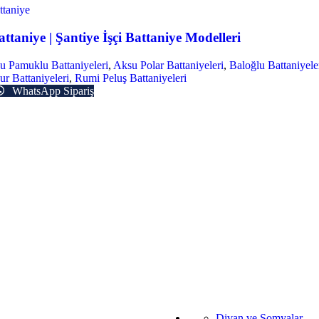
attaniye | Şantiye İşçi Battaniye Modelleri
u Pamuklu Battaniyeleri
,
Aksu Polar Battaniyeleri
,
Baloğlu Battaniyele
r Battaniyeleri
,
Rumi Peluş Battaniyeleri
WhatsApp Sipariş
Divan ve Somyalar