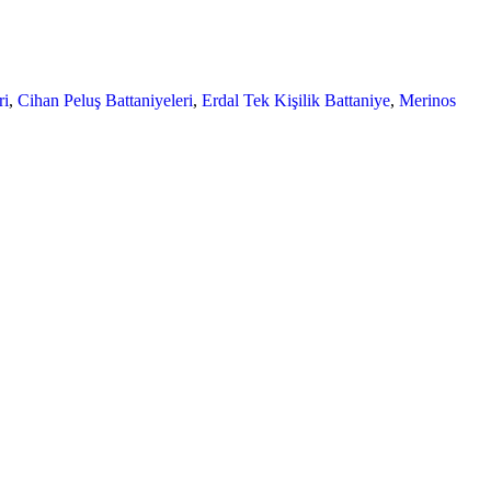
ri
,
Cihan Peluş Battaniyeleri
,
Erdal Tek Kişilik Battaniye
,
Merinos
Sosyal Medyada Biz: