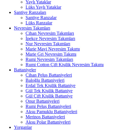
Yaylı Yataklar
Lüks Yaylı Yataklar
Şantiye Ranzaları
Şantiye Ranzalar
Lüks Ranzalar
Nevresim Takımları
Cihan Nevresim Takımları
İpekçe Nevresim Takımları
Nur Nevresim Takımları
Marie Mavi Nevresim Takımı
Marie Gri Nevresim Takımı
Rumi Nevresim Takımları
Rumi Cotton Çift Kişilik Nevresim Takımı
Battaniyeler
Cihan Peluş Battaniyeleri
Baloğlu Battaniyeleri
Erdal Tek Kişilik Battaniye
Gül Tek Kişilik Battaniye
Gül Çift Kişilik Battaniye
Onur Battaniyeleri
Rumi Peluş Battaniyeleri
Aksu Pamuklu Battaniyeleri
Merinos Battaniyeleri
Aksu Polar Battaniyeleri
Yorganlar