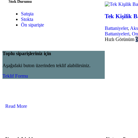
Stok Durumu
Satışta
Tek Kişilik B
Stokta
Ön siparişte
Battaniyeler
,
Aks
Battaniyeleri
,
Onu
Hızlı Görünüm
Toplu siparişleriniz için
Aşağıdaki buton üzerinden teklif alabilirsiniz.
Teklif Formu
Read More