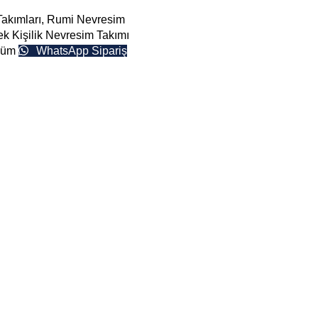
akımları
,
Rumi Nevresim
ek Kişilik Nevresim Takımı
nüm
WhatsApp Sipariş
Divan ve Somyalar
Çarşaflar