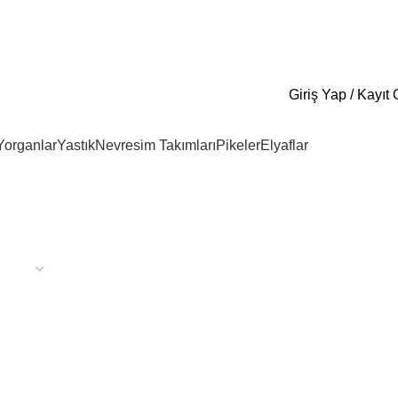
444 70 84
E- Katal
Giriş Yap / Kayıt 
Yorganlar
Yastık
Nevresim Takımları
Pikeler
Elyaflar