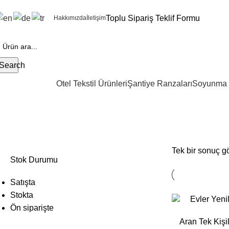
Toplu Sipariş Teklif Formu
Hakkımızda
İletişim
Search
Otel Tekstil Ürünleri
Şantiye Ranzaları
Soyunma 
aran tekli nevresim
Tek bir sonuç gö
Stok Durumu
Satışta
Stokta
Ön siparişte
Aran Tek Kişi