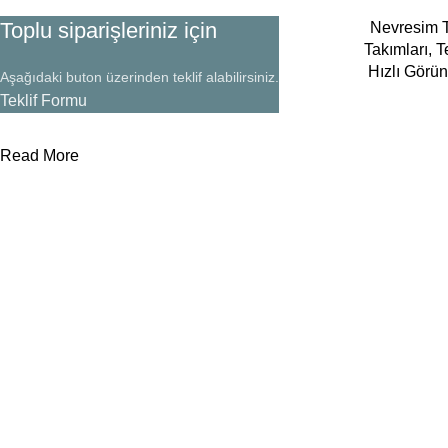
Toplu siparişleriniz için
Nevresim T
Takımları
,
T
Hızlı Görü
Aşağıdaki buton üzerinden teklif alabilirsiniz.
Teklif Formu
Read More
Yararlı Linkler
Kategoriler