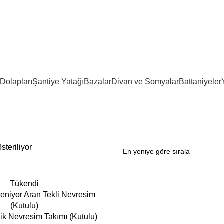
Dolapları
Şantiye Yatağı
Bazalar
Divan ve Somyalar
Battaniyeler
steriliyor
Tükendi
lik Nevresim Takımı (Kutulu)