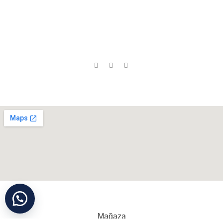
Gizlilik İlkesi
Yorganlar
Dolaplar
KVKK
Yastıklar
Yataklar
İletişim
Bazalar
Sosyal Medyada Biz:
Neredeyiz ?
Cihan Yorgan
©
Tüm Hakları Saklıdır
Mağaza