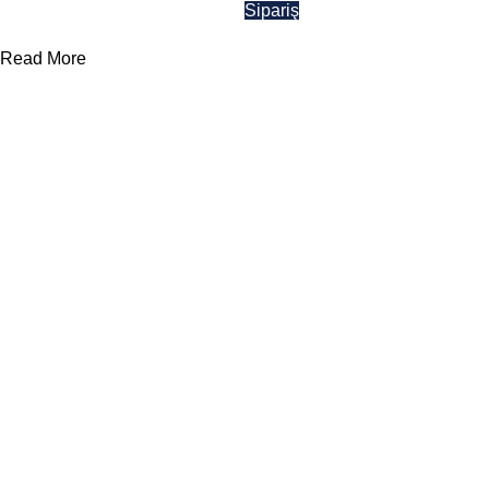
Sipariş
Teklif Formu
Read More
Yararlı Linkler
Kategoriler
Divan ve
Somyalar
Hakkımızda
Otel Tekstil
Çarşaflar
Ürünleri
Şirket Politikası
Battaniyeler
Ranzalar