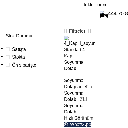
E-Katalog
Teklif Formu
4'lü işçi dolabı
444 70 
Filtreler
Stok Durumu
Satışta
Standart 4
Kapılı
Stokta
Soyunma
Ön siparişte
Dolabı
Soyunma
Dolapları
,
4'Lü
Toplu
Soyunma
siparişleriniz
Dolabı
,
2'Li
için
Soyunma
Dolabı
Aşağıdaki buton
Hızlı Görünüm
üzerinden teklif
WhatsApp
alabilirsiniz.