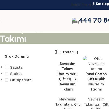
E-Katalog
Teklif Formu
444 70 8
Şantiye İşçi Nevresim
Takımı
Filtreler
Stok Durumu
Nevresim
Satışta
Takımı
Stokta
Üretimimiz |
Rumi Cotton
Çift Kişilik
Çift Kişilik
Ön siparişte
Nevresim
Nevresim
Takımı
Takımı
Toplu
Nevresim
Nevresim
Takımları
,
Çift
Takımları
,
Çift
siparişleriniz