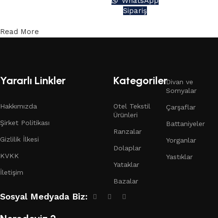
WhatsApp
Sipariş
Read More
Yararlı Linkler
Kategoriler
Divan ve
Somyalar
Hakkımızda
Otel Tekstil
Çarşaflar
Ürünleri
Şirket Politikası
Battaniyeler
Ranzalar
Gizlilik İlkesi
Yorganlar
Dolaplar
KVKK
Yastıklar
Yataklar
İletişim
Bazalar
Sosyal Medyada Biz: